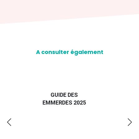
A consulter également
D
GUIDE DES
EURO
EMMERDES 2025
LA 