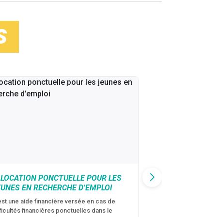
S
LLOCATION PONCTUELLE POUR LES
CAF : AIDE D’U
EUNES EN RECHERCHE D’EMPLOI
VICTIMES DE V
CONJUGALES
est une aide financière versée en cas de
fficultés financières ponctuelles dans le
C’est une aide fina