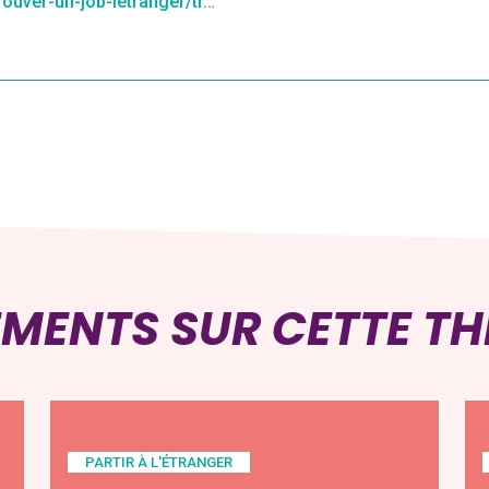
trouver-un-job-letranger/tr…
EMENTS SUR CETTE T
PARTIR À L'ÉTRANGER