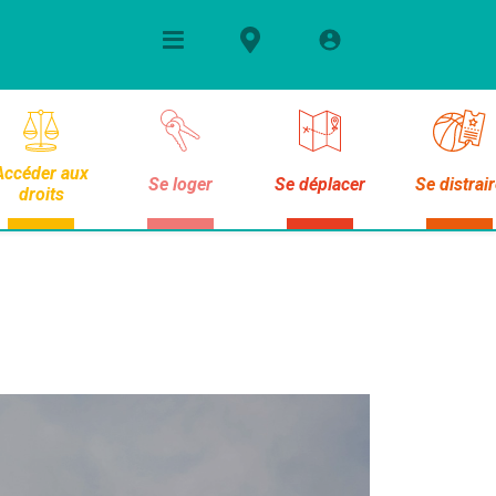
Accéder aux
Se loger
Se déplacer
Se distrai
droits