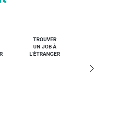
HANDI-
CAP SUR
TROUVER
L'EUROPE
UN JOB À
ET UN
R
L'ÉTRANGER
PEU
PLUS
LOIN