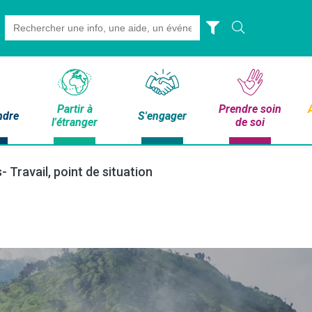
Search
for:
Partir à
Prendre soin
ndre
S'engager
l'étranger
de soi
 Travail, point de situation