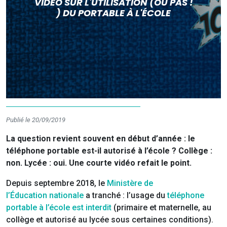
VIDÉO SUR L'UTILISATION (OU PAS !
) DU PORTABLE À L'ÉCOLE
Publié le 20/09/2019
La question revient souvent en début d’année : le
téléphone portable est-il autorisé à l’école ? Collège :
non. Lycée : oui. Une courte vidéo refait le point.
Depuis septembre 2018, le
Ministère de
l’Éducation nationale
a tranché : l’usage du
téléphone
portable à l’école est interdit
(primaire et maternelle, au
collège et autorisé au lycée sous certaines conditions).