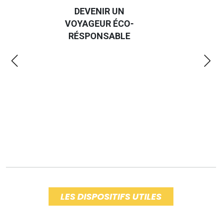
EVENIR UN
GUIDE DES
AGEUR ÉCO-
EMMERDES 2025
SPONSABLE
LES DISPOSITIFS UTILES