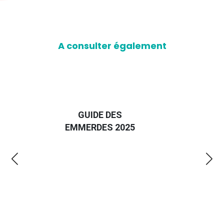
A consulter également
D
GUIDE DES
EURO
EMMERDES 2025
LA 