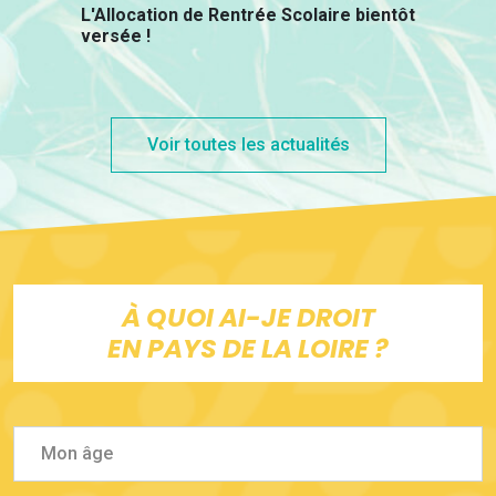
L'Allocation de Rentrée Scolaire bientôt
versée !
Voir toutes les actualités
À QUOI AI-JE DROIT
EN PAYS DE LA LOIRE ?