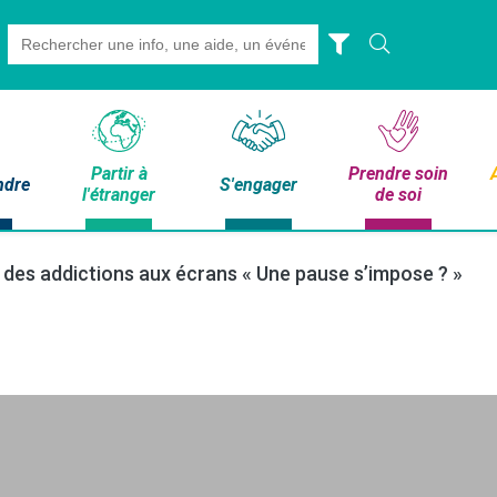
Search
for:
Partir à
Prendre soin
ndre
S'engager
l'étranger
de soi
des addictions aux écrans « Une pause s’impose ? »