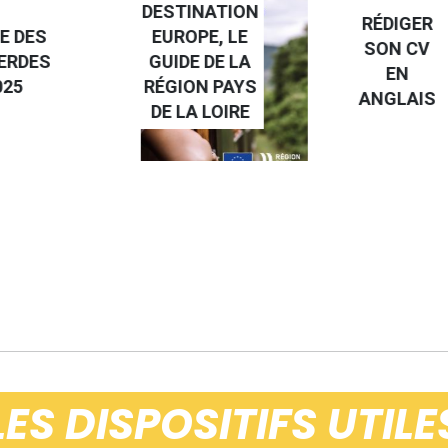
NATION
RÉDIGER
PE, LE
FAIRE UN
SON CV
 DE LA
STAGE À
EN
N PAYS
L'ÉTRANGE
ANGLAIS
 LOIRE
LES DISPOSITIFS UTILE