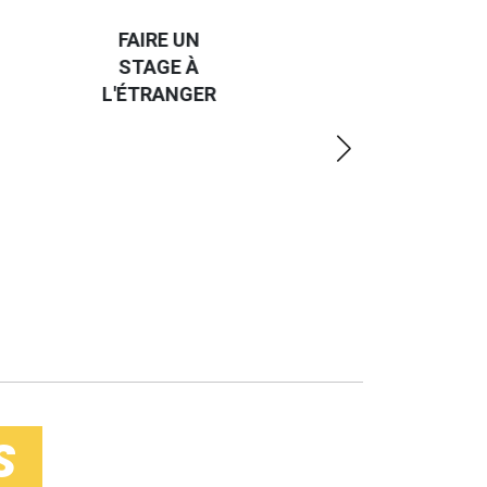
CAP SUR
TROUVER
L'EUROPE
UN JOB À
ET UN
R
L'ÉTRANGER
PEU
PLUS
LOIN
S