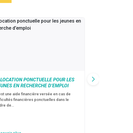
LLOCATION PONCTUELLE POUR LES
CAF : AIDE D’U
EUNES EN RECHERCHE D’EMPLOI
VICTIMES DE V
CONJUGALES
est une aide financière versée en cas de
fficultés financières ponctuelles dans le
C’est une aide fina
dre de…
violences conjugal
personne avec…