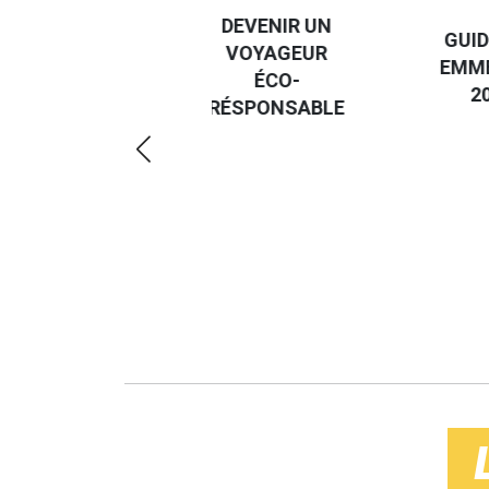
DESTI
DEVENIR UN
GUIDE DES
EURO
VOYAGEUR
EMMERDES
GUIDE
ÉCO-
2025
RÉGIO
RÉSPONSABLE
DE LA