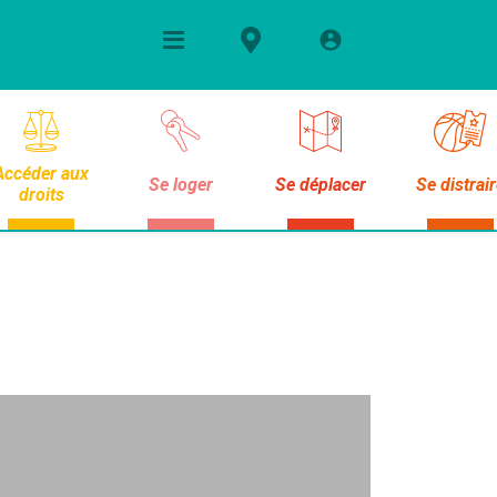
Accéder aux
Se loger
Se déplacer
Se distrai
droits