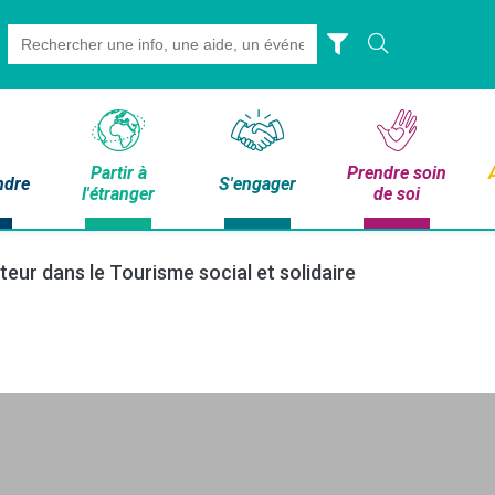
Search
for:
Partir à
Prendre soin
ndre
S'engager
l'étranger
de soi
teur dans le Tourisme social et solidaire