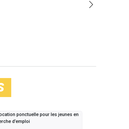
LOIN
S