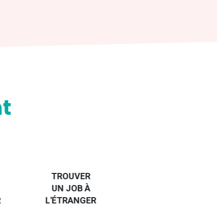
t
HANDI-
CAP SUR
TROUVER
L'EUROPE
UN JOB À
ET UN
R
L'ÉTRANGER
PEU
PLUS