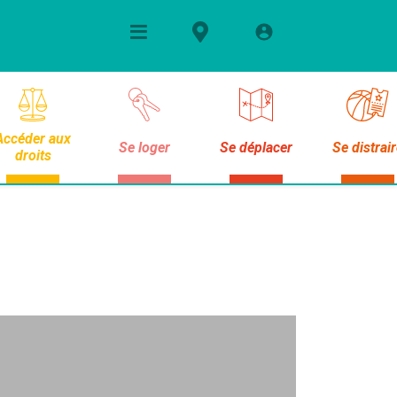
Accéder aux
Se loger
Se déplacer
Se distrai
droits