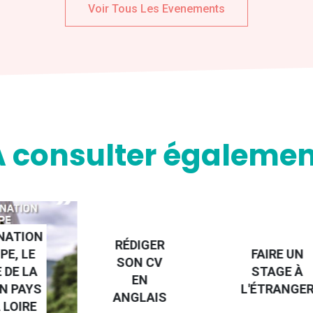
Voir Tous Les Evenements
A consulter égalemen
NATION
RÉDIGER
PE, LE
FAIRE UN
SON CV
 DE LA
STAGE À
EN
N PAYS
L'ÉTRANGE
ANGLAIS
 LOIRE