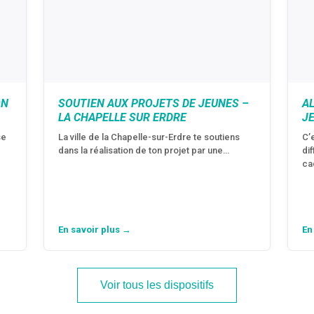
ON
SOUTIEN AUX PROJETS DE JEUNES –
A
LA CHAPELLE SUR ERDRE
J
se
La ville de la Chapelle-sur-Erdre te soutiens
C’
dans la réalisation de ton projet par une…
di
ca
En savoir plus →
En
Voir tous les dispositifs