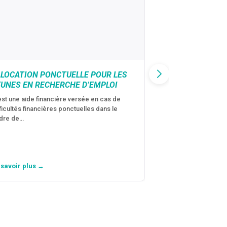
LLOCATION PONCTUELLE POUR LES
CAF : AIDE D’U
EUNES EN RECHERCHE D’EMPLOI
VICTIMES DE V
CONJUGALES
est une aide financière versée en cas de
fficultés financières ponctuelles dans le
C’est une aide fina
dre de…
violences conjugal
personne avec…
 savoir plus →
En savoir plus →