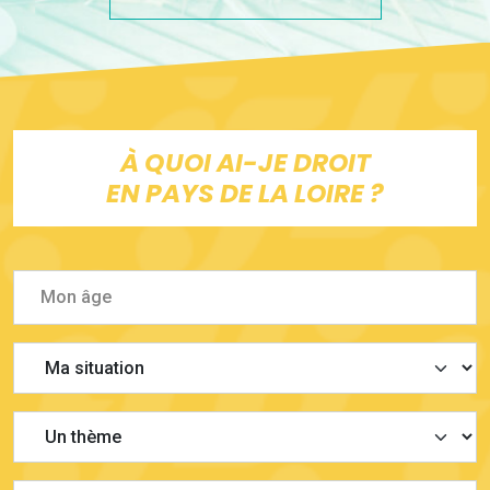
À QUOI AI-JE DROIT
EN PAYS DE LA LOIRE ?