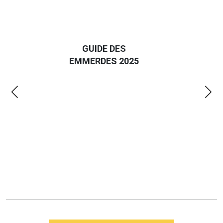
D
GUIDE DES
EURO
EMMERDES 2025
LA 