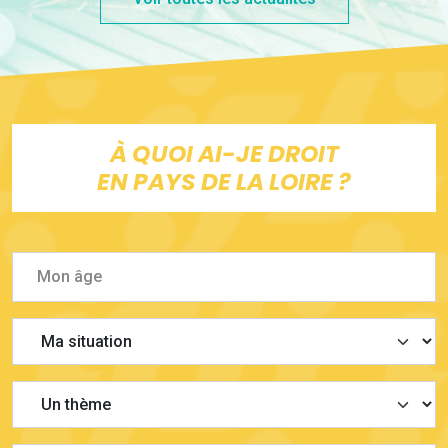
À QUOI AI-JE DROIT
EN PAYS DE LA LOIRE ?