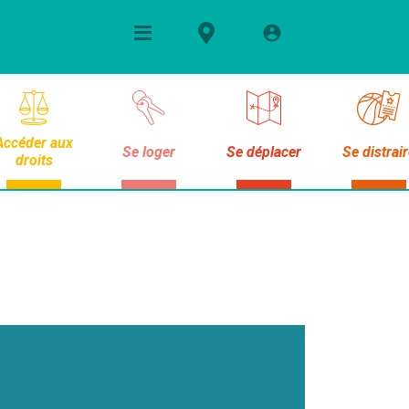
Accéder aux
Se loger
Se déplacer
Se distrai
droits