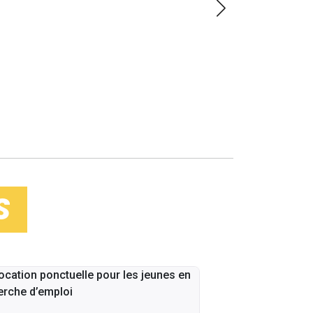
LOIN
S