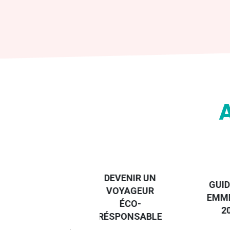
DESTI
DEVENIR UN
GUIDE DES
EURO
VOYAGEUR
EMMERDES
GUIDE
ÉCO-
2025
RÉGIO
RÉSPONSABLE
DE LA