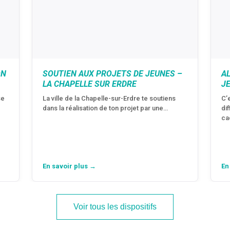
ON
SOUTIEN AUX PROJETS DE JEUNES –
A
LA CHAPELLE SUR ERDRE
J
se
La ville de la Chapelle-sur-Erdre te soutiens
C’
dans la réalisation de ton projet par une…
di
ca
En savoir plus →
En
Voir tous les dispositifs