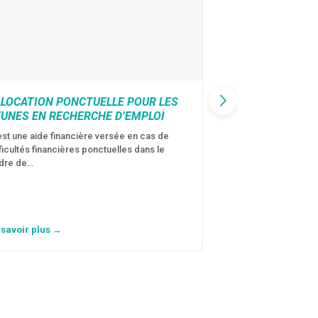
LLOCATION PONCTUELLE POUR LES
CAF : AIDE D’U
EUNES EN RECHERCHE D’EMPLOI
VICTIMES DE V
CONJUGALES
est une aide financière versée en cas de
fficultés financières ponctuelles dans le
C’est une aide fina
dre de…
violences conjugal
personne avec…
 savoir plus →
En savoir plus →