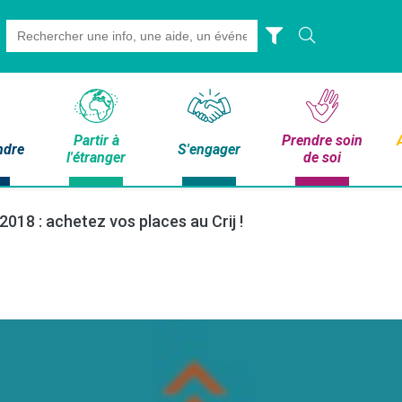
Search
for:
Partir à
Prendre soin
ndre
S'engager
l'étranger
de soi
2018 : achetez vos places au Crij !