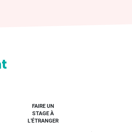
t
HANDI-
CAP SUR
TROUVER
L'EUROPE
UN JOB À
ET UN
R
L'ÉTRANGER
PEU
PLUS