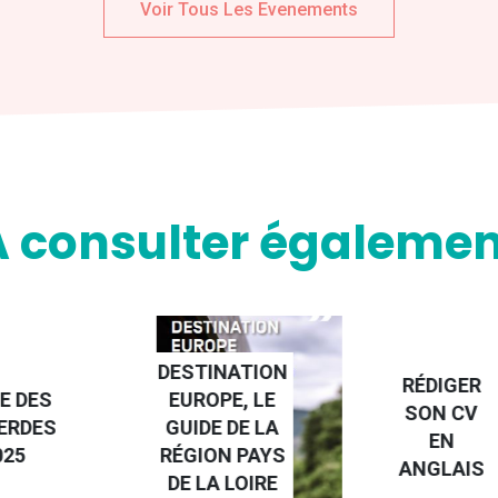
Voir Tous Les Evenements
A consulter égalemen
NATION
RÉDIGER
PE, LE
FAIRE UN
SON CV
 DE LA
STAGE À
EN
N PAYS
L'ÉTRANGE
ANGLAIS
 LOIRE