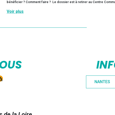
bénéficier ? Comment faire ? Le dossier est à retirer au Centre Commu
Voir plus
NOUS
IN
e
gram
kedIn
ux RSS
NANTES
 de la Loire