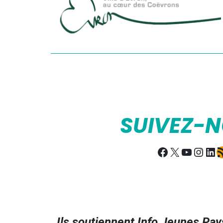
SUIVEZ-
Facebook
X
YouTub
Insta
Lin
Fl
Ils soutiennent Info Jeunes Pays