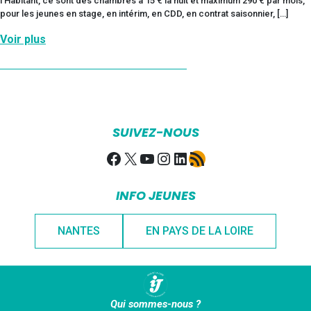
l’Habitant, ce sont des chambres à 15 € la nuit et maximum 290 € par mois,
pour les jeunes en stage, en intérim, en CDD, en contrat saisonnier, […]
Voir plus
SUIVEZ-NOUS
Facebook
X
YouTube
Instagram
LinkedIn
Flux RSS
INFO JEUNES
NANTES
EN PAYS DE LA LOIRE
Qui sommes-nous ?