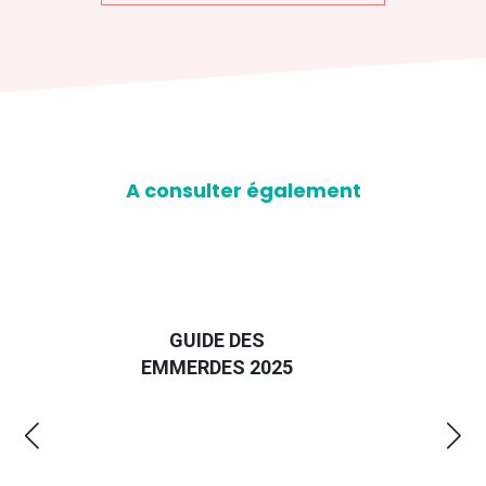
A consulter également
D
GUIDE DES
EURO
EMMERDES 2025
LA 