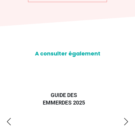
A consulter également
D
GUIDE DES
EURO
EMMERDES 2025
LA 