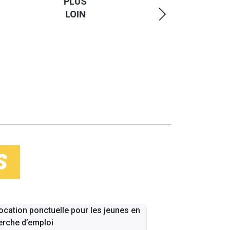
PLUS
LOIN
S