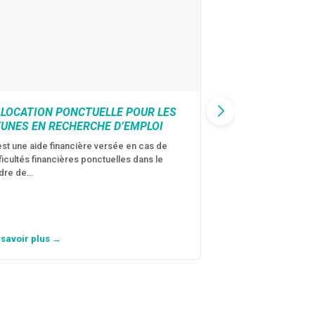
LLOCATION PONCTUELLE POUR LES
CAF : AIDE D’U
EUNES EN RECHERCHE D’EMPLOI
VICTIMES DE V
CONJUGALES
est une aide financière versée en cas de
fficultés financières ponctuelles dans le
C’est une aide fina
dre de…
violences conjugal
personne avec…
 savoir plus →
En savoir plus →