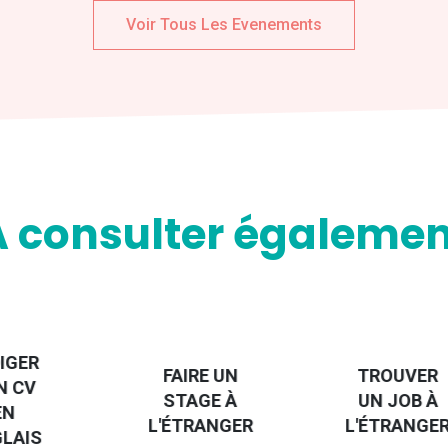
Voir Tous Les Evenements
A consulter égalemen
IGER
FAIRE UN
TROUVER
N CV
STAGE À
UN JOB À
EN
L'ÉTRANGER
L'ÉTRANGE
LAIS