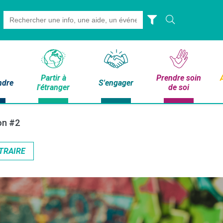
Search
for:
Partir à
Prendre soin
ndre
S'engager
l'étranger
de soi
lon #2
TRAIRE