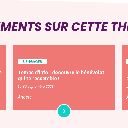
EMENTS SUR CETTE T
S'ENGAGER
e
Temps d'info : découvre le bénévolat
qui te ressemble !
Le 30 septembre 2026
Angers