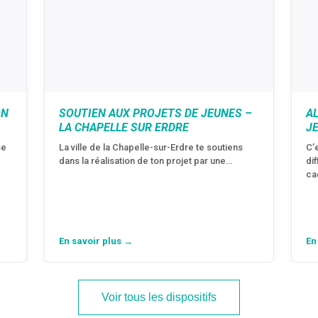
ON
SOUTIEN AUX PROJETS DE JEUNES –
A
LA CHAPELLE SUR ERDRE
J
se
La ville de la Chapelle-sur-Erdre te soutiens
C’
dans la réalisation de ton projet par une…
di
ca
En savoir plus →
En
Voir tous les dispositifs