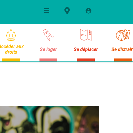
Accéder aux
Se loger
Se déplacer
Se distrai
droits