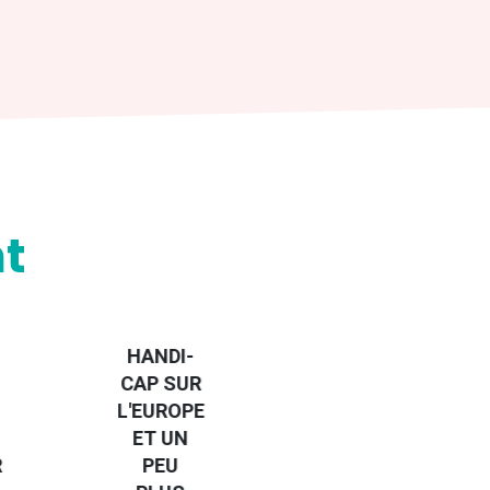
t
HANDI-
CAP SUR
L'EUROPE
OPPORTUNITY
ET UN
FINDER
R
PEU
EURODESK