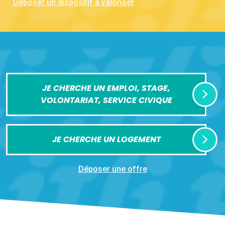
Déposer un dispositif à valoriser
JE CHERCHE UN EMPLOI, STAGE,
VOLONTARIAT, SERVICE CIVIQUE
JE CHERCHE UN LOGEMENT
Déposer une offre