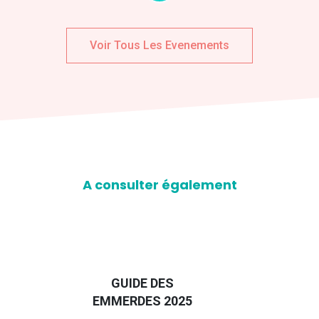
Voir Tous Les Evenements
A consulter également
D
GUIDE DES
EURO
EMMERDES 2025
LA 