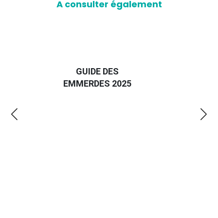
A consulter également
D
GUIDE DES
EURO
EMMERDES 2025
LA 