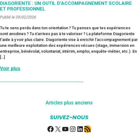
DIAGORIENTE : UN OUTIL D’ACCOMPAGNEMENT SCOLAIRE
ET PROFESSIONNEL
Publié le 09/02/2026
Tu te sens perdu dans ton orientation ? Tu penses que tes expériences
sont anodines ? Tu n’arrives pas à te valoriser ? La plateforme Diagoriente
t’aide à y voir plus claire. Diagoriente vise à enrichir l’accompagnement par
une meilleure exploitation des expériences vécues (stage, immersion en
entreprise, bénévolat, volontariat, intérim, emploi, enquête-métier, etc.). En
[…]
Voir plus
Navigation
Articles plus anciens
des
SUIVEZ-NOUS
articles
Facebook
X
YouTube
Instagram
LinkedIn
Flux RSS