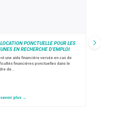
LLOCATION PONCTUELLE POUR LES
CAF : AIDE D’U
EUNES EN RECHERCHE D’EMPLOI
VICTIMES DE V
CONJUGALES
est une aide financière versée en cas de
fficultés financières ponctuelles dans le
C’est une aide fina
dre de…
violences conjugal
personne avec…
 savoir plus →
En savoir plus →