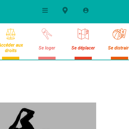
Accéder aux
Se loger
Se déplacer
Se distrai
droits