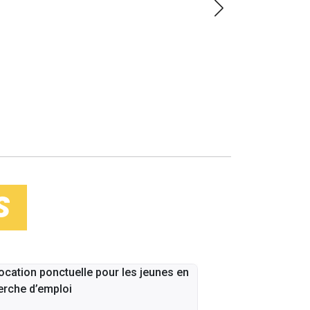
LOIN
S