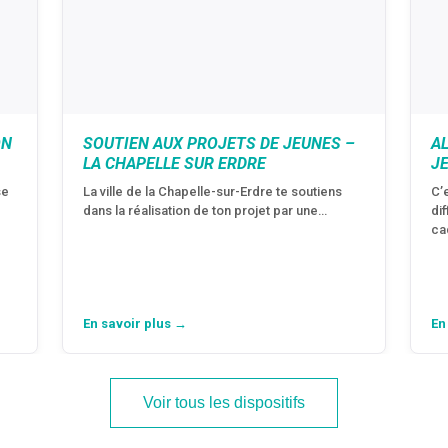
ON
SOUTIEN AUX PROJETS DE JEUNES –
A
LA CHAPELLE SUR ERDRE
J
se
La ville de la Chapelle-sur-Erdre te soutiens
C’
dans la réalisation de ton projet par une…
di
ca
En savoir plus →
En
Voir tous les dispositifs