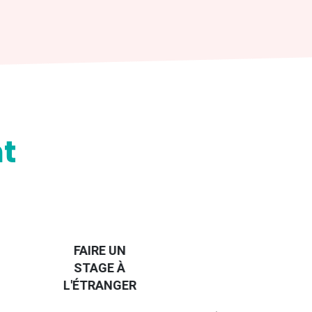
t
HANDI-
CAP SUR
TROUVER
L'EUROPE
UN JOB À
ET UN
R
L'ÉTRANGER
PEU
PLUS