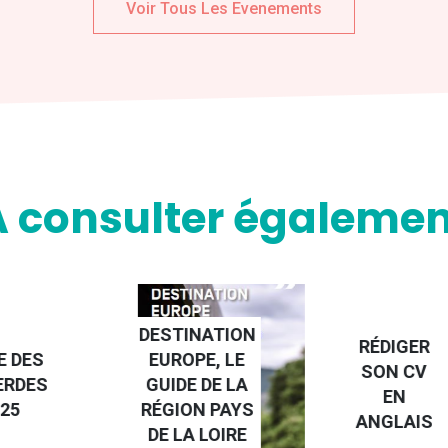
Voir Tous Les Evenements
A consulter égalemen
NATION
RÉDIGER
PE, LE
FAIRE UN
SON CV
 DE LA
STAGE À
EN
N PAYS
L'ÉTRANGE
ANGLAIS
 LOIRE