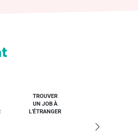
t
HANDI-
CAP SUR
TROUVER
L'EUROPE
UN JOB À
ET UN
R
L'ÉTRANGER
PEU
PLUS
LOIN