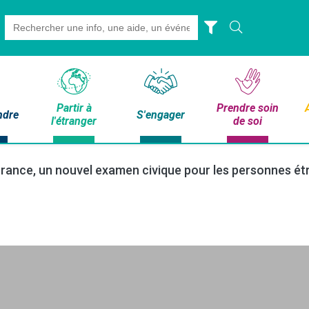
Search
for:
Partir à
Prendre soin
ndre
S'engager
l'étranger
de soi
 France, un nouvel examen civique pour les personnes é