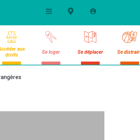
Accéder aux
Se loger
Se déplacer
Se distrai
droits
trangères