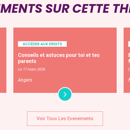
EMENTS SUR CETTE T
ACCÉDER AUX DROITS
Conseils et astuces pour toi et tes
parents
Le 17 mars 2026
Angers
Voir Tous Les Evenements