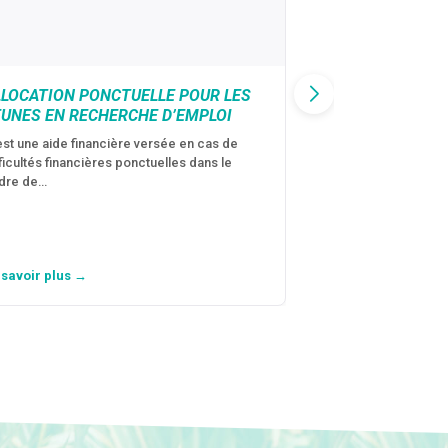
LLOCATION PONCTUELLE POUR LES
CAF : AIDE D’U
EUNES EN RECHERCHE D’EMPLOI
VICTIMES DE V
CONJUGALES
est une aide financière versée en cas de
fficultés financières ponctuelles dans le
C’est une aide fina
dre de…
violences conjugal
personne avec…
 savoir plus →
En savoir plus →