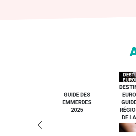
DESTI
DEVENIR UN
GUIDE DES
EURO
VOYAGEUR
EMMERDES
GUIDE
ÉCO-
2025
RÉGIO
RÉSPONSABLE
DE LA