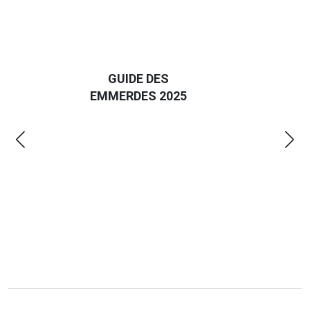
D
GUIDE DES
EURO
EMMERDES 2025
LA 