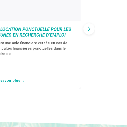
LLOCATION PONCTUELLE POUR LES
CAF : AIDE D’U
EUNES EN RECHERCHE D’EMPLOI
VICTIMES DE V
CONJUGALES
est une aide financière versée en cas de
fficultés financières ponctuelles dans le
C’est une aide fina
dre de…
violences conjugal
personne avec…
 savoir plus →
En savoir plus →