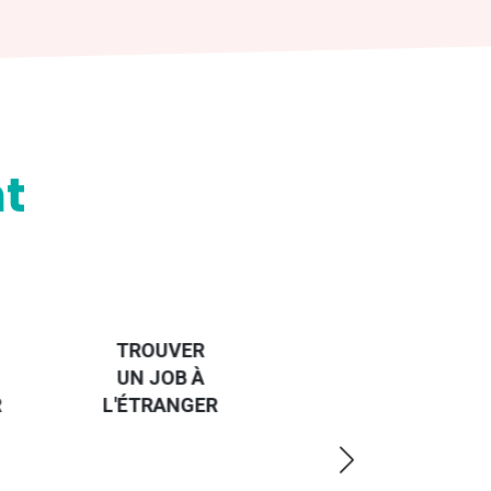
t
HANDI-
CAP SUR
TROUVER
L'EUROPE
UN JOB À
ET UN
R
L'ÉTRANGER
PEU
PLUS
LOIN