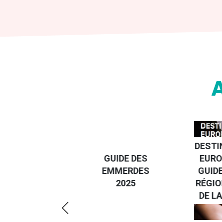
DESTI
DEVENIR UN
GUIDE DES
EURO
VOYAGEUR
EMMERDES
GUIDE
ÉCO-
2025
RÉGIO
RÉSPONSABLE
DE LA