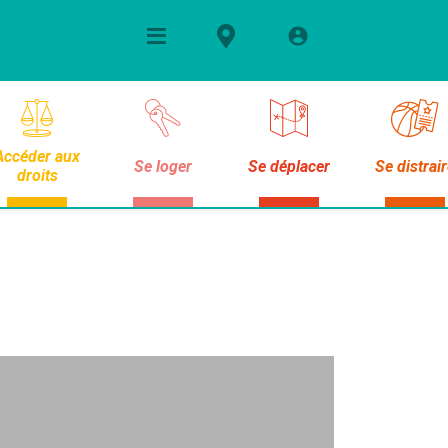
Accéder aux
Se loger
Se déplacer
Se distrai
droits