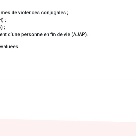
times de violences conjugales ;
) ;
) ;
nt d’une personne en fin de vie (AJAP).
évaluées.