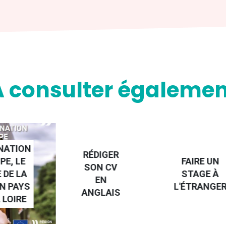
A consulter égalemen
NATION
RÉDIGER
PE, LE
FAIRE UN
SON CV
 DE LA
STAGE À
EN
N PAYS
L'ÉTRANGE
ANGLAIS
 LOIRE