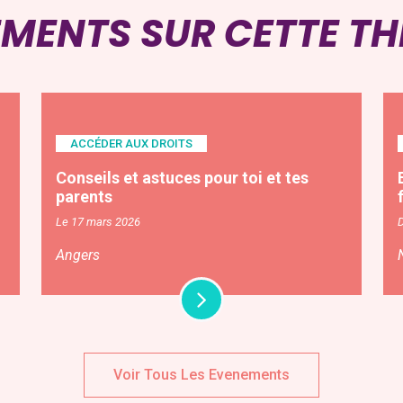
EMENTS SUR CETTE T
ACCÉDER AUX DROITS
Conseils et astuces pour toi et tes
parents
Le 17 mars 2026
Angers
Voir Tous Les Evenements