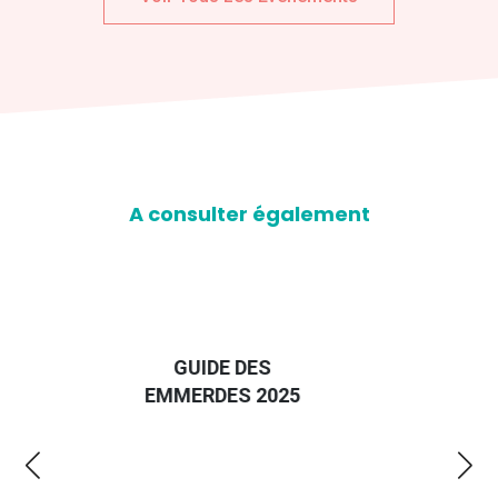
A consulter également
D
GUIDE DES
EURO
EMMERDES 2025
LA 