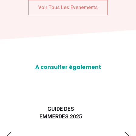
Voir Tous Les Evenements
A consulter également
D
GUIDE DES
EURO
EMMERDES 2025
LA 