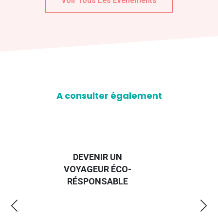
Voir Tous Les Evenements
A consulter également
DEVENIR UN
GUIDE DES
YAGEUR ÉCO-
EMMERDES 2025
ÉSPONSABLE