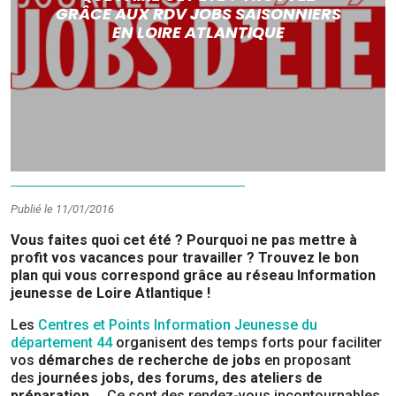
GRÂCE AUX RDV JOBS SAISONNIERS
EN LOIRE ATLANTIQUE
Publié le 11/01/2016
Vous faites quoi cet été ? Pourquoi ne pas mettre à
profit vos vacances pour travailler ? Trouvez le bon
plan qui vous correspond grâce au réseau Information
jeunesse de Loire Atlantique !
Les
Centres et Points Information Jeunesse du
département 44
organisent des temps forts pour faciliter
vos
démarches de recherche de jobs
en proposant
des
journées jobs, des forums, des ateliers de
préparation …
Ce sont des rendez-vous incontournables