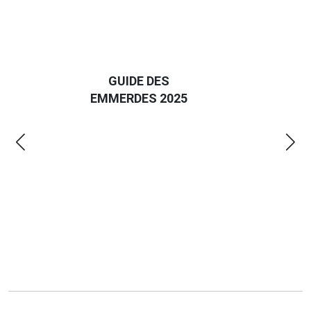
D
GUIDE DES
EURO
EMMERDES 2025
LA 