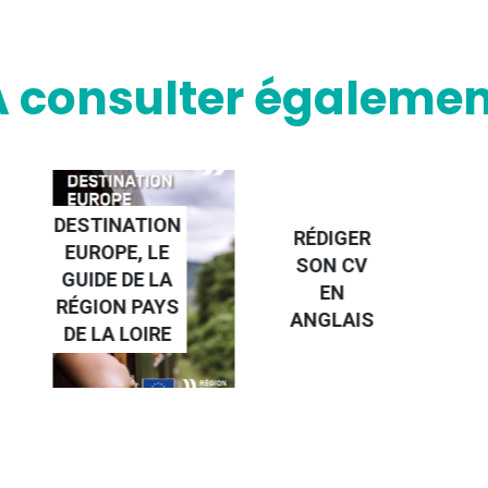
A consulter égalemen
NATION
RÉDIGER
PE, LE
FAIRE UN
SON CV
 DE LA
STAGE À
EN
N PAYS
L'ÉTRANGE
ANGLAIS
 LOIRE