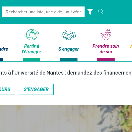
Search
for:
Partir à
Prendre soin
ndre
S'engager
l'étranger
de soi
nts à l'Université de Nantes : demandez des financemen
OURS
S'ENGAGER