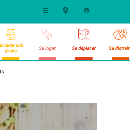
Accéder aux
Se loger
Se déplacer
Se distrai
droits
ts