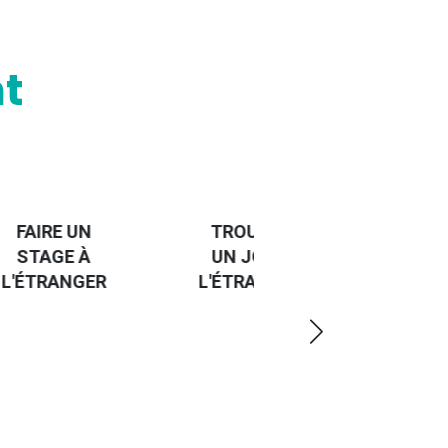
t
HANDI-
CAP SUR
TROUVER
L'EUROPE
UN JOB À
ET UN
R
L'ÉTRANGER
PEU
PLUS
LOIN