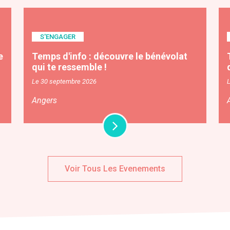
S'ENGAGER
e
Temps d'info : découvre le bénévolat
qui te ressemble !
Le 30 septembre 2026
Angers
Voir Tous Les Evenements