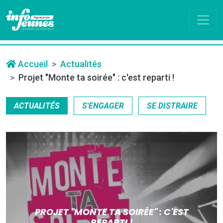
Accueil
Actualités
Projet "Monte ta soirée" : c'est reparti !
ACTUALITÉS
S'ENGAGER
SE DISTRAIRE
PROJET "MONTE TA SOIRÉE" : C'EST
REPARTI !