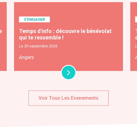
S'ENGAGER
e
Temps d'info : découvre le bénévolat
qui te ressemble !
Le 30 septembre 2026
Angers
Voir Tous Les Evenements