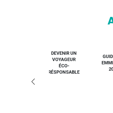
DEST
DEVENIR UN
GUIDE DES
EURO
VOYAGEUR
EMMERDES
GUID
ÉCO-
2025
RÉGI
RÉSPONSABLE
DE L