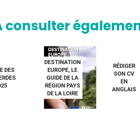
A consulter égalemen
INATION
RÉDIGER
PE, LE
FAIRE UN
SON CV
E DE LA
STAGE À
EN
ON PAYS
L'ÉTRANGE
ANGLAIS
A LOIRE