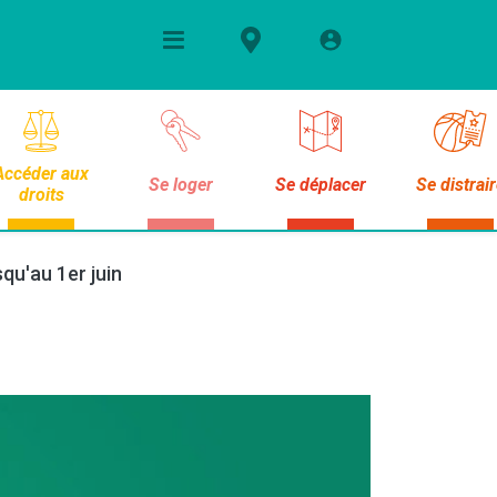
Accéder aux
Se loger
Se déplacer
Se distrai
droits
qu'au 1er juin