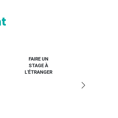
t
HANDI-
CAP SUR
TROUVER
L'EUROPE
UN JOB À
ET UN
R
L'ÉTRANGER
PEU
PLUS
LOIN