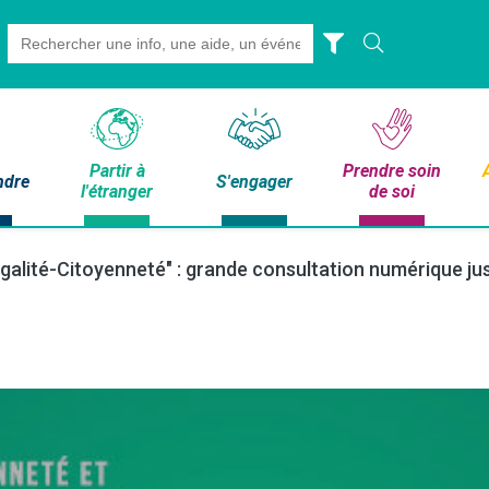
Search
for:
Partir à
Prendre soin
ndre
S'engager
l'étranger
de soi
"Egalité-Citoyenneté" : grande consultation numérique jus