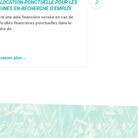
LLOCATION PONCTUELLE POUR LES
CAF : AIDE D’U
EUNES EN RECHERCHE D’EMPLOI
VICTIMES DE V
CONJUGALES
est une aide financière versée en cas de
fficultés financières ponctuelles dans le
C’est une aide fina
dre de…
violences conjugal
personne avec…
 savoir plus →
En savoir plus →