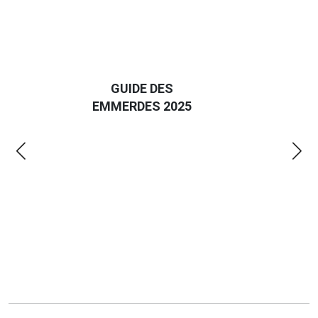
D
GUIDE DES
EURO
EMMERDES 2025
LA 