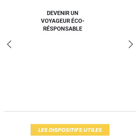
GUIDE DES
EUR
EMMERDES 2025
LA
LES DISPOSITIFS UTILES