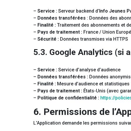
–
Service :
Serveur backend d’
Info Jeunes Pa
–
Données transférées
: Données des abonn
–
Finalité :
Traitement des abonnements et d
–
Pays de traitement :
France / Union Europ
–
Sécurité :
Données transmises via HTTPS
5.3. Google Analytics (si 
–
Service :
Service d’analyse d’audience
–
Données transférées :
Données anonymisé
–
Finalité :
Mesure d’audience et statistiques
–
Pays de traitement :
États-Unis (avec gara
–
Politique de confidentialité :
https://polici
6. Permissions de l’App
L’Application demande les permissions suivan