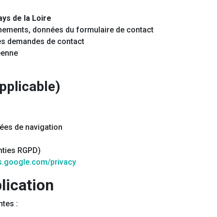
ys de la Loire
ements, données du formulaire de contact
es demandes de contact
éenne
applicable)
es de navigation
nties RGPD)
es.google.com/privacy
lication
tes :