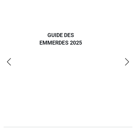
D
GUIDE DES
EURO
EMMERDES 2025
LA 