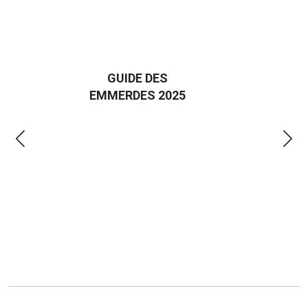
D
GUIDE DES
EURO
EMMERDES 2025
LA 