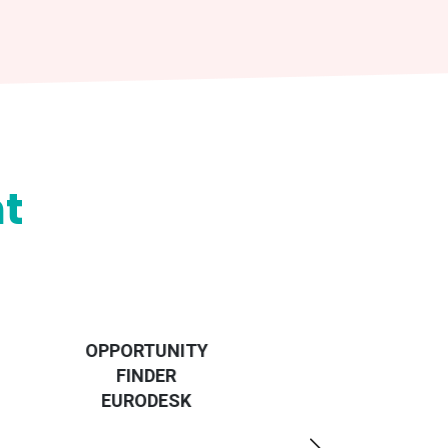
t
GUIDE
"DESTINATION
EUROPE" ET
OPPORTUNITY
UN PEU PLUS
FINDER
LOIN AU
EURODESK
DÉPART DES
PAYS DE LA