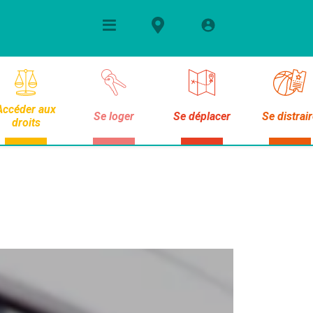
Accéder aux
Se loger
Se déplacer
Se distrai
droits