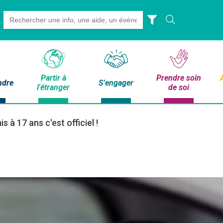
Search
for:
Partir à
Prendre soin
ndre
S'engager
l'étranger
de soi
s à 17 ans c'est officiel !