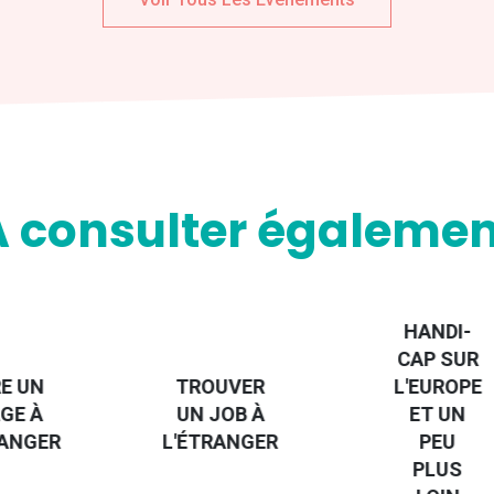
A consulter égalemen
HANDI-
CAP SUR
RE UN
TROUVER
L'EUROPE
GE À
UN JOB À
ET UN
RANGER
L'ÉTRANGER
PEU
PLUS