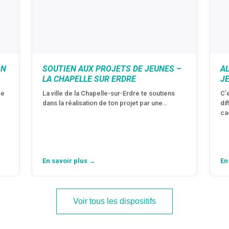
ON
SOUTIEN AUX PROJETS DE JEUNES –
A
LA CHAPELLE SUR ERDRE
J
se
La ville de la Chapelle-sur-Erdre te soutiens
C’
dans la réalisation de ton projet par une…
di
ca
En savoir plus →
En
Voir tous les dispositifs