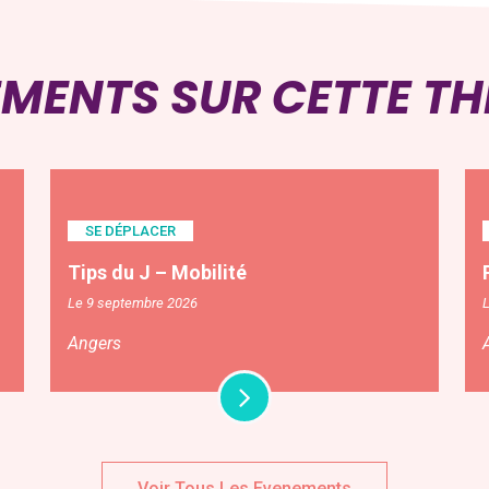
EMENTS SUR CETTE T
SE DÉPLACER
Tips du J – Mobilité
Le 9 septembre 2026
L
Angers
Voir Tous Les Evenements