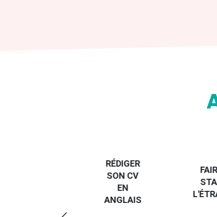
DESTINATION
RÉDIGER
EUROPE, LE
FAI
SON CV
GUIDE DE LA
STA
EN
RÉGION PAYS
L'ÉT
ANGLAIS
DE LA LOIRE