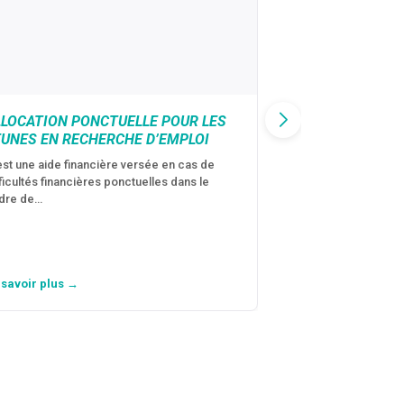
LLOCATION PONCTUELLE POUR LES
CAF : AIDE D’U
EUNES EN RECHERCHE D’EMPLOI
VICTIMES DE V
CONJUGALES
est une aide financière versée en cas de
fficultés financières ponctuelles dans le
C’est une aide fina
dre de…
violences conjugal
personne avec…
 savoir plus →
En savoir plus →