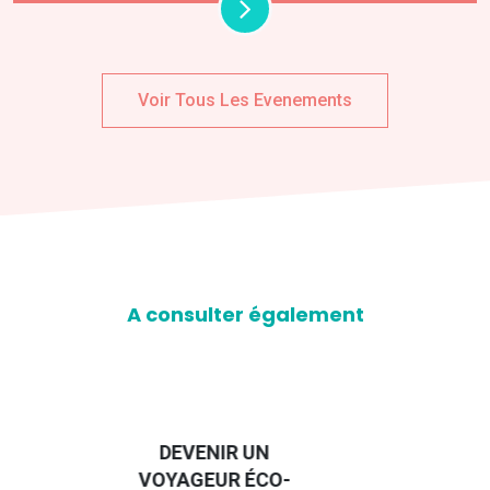
Voir Tous Les Evenements
A consulter également
D
GUIDE DES
EURO