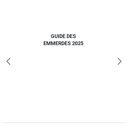
D
GUIDE DES
EURO
EMMERDES 2025
LA 