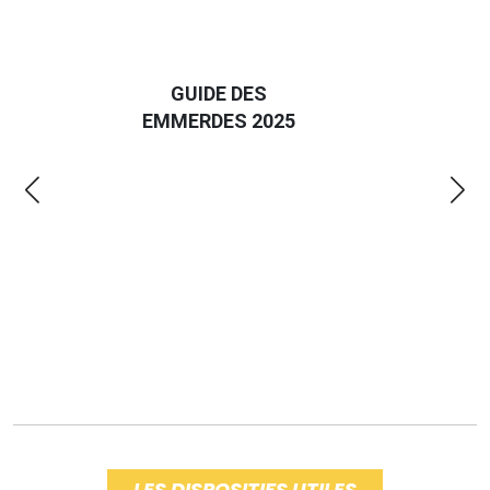
D
GUIDE DES
EURO
EMMERDES 2025
LA 
LES DISPOSITIFS UTILES