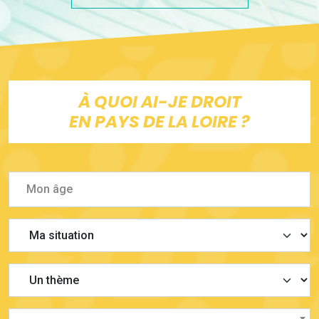
À QUOI AI-JE DROIT
EN PAYS DE LA LOIRE ?