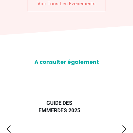
Voir Tous Les Evenements
A consulter également
D
GUIDE DES
EURO
EMMERDES 2025
LA 