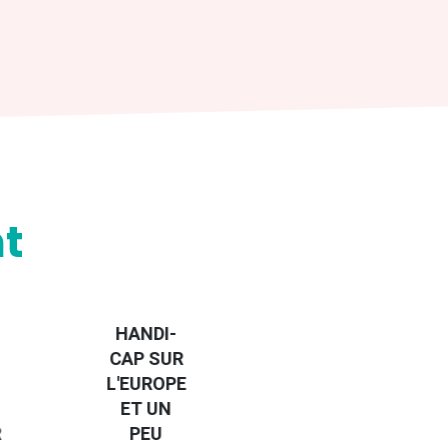
t
HANDI-
CAP SUR
L'EUROPE
OPPORTUNITY
ET UN
FINDER
R
PEU
EURODESK