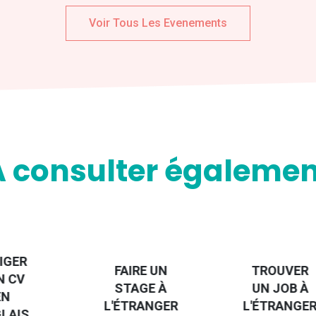
Voir Tous Les Evenements
A consulter égalemen
IGER
FAIRE UN
TROUVER
N CV
STAGE À
UN JOB À
EN
L'ÉTRANGER
L'ÉTRANGE
LAIS