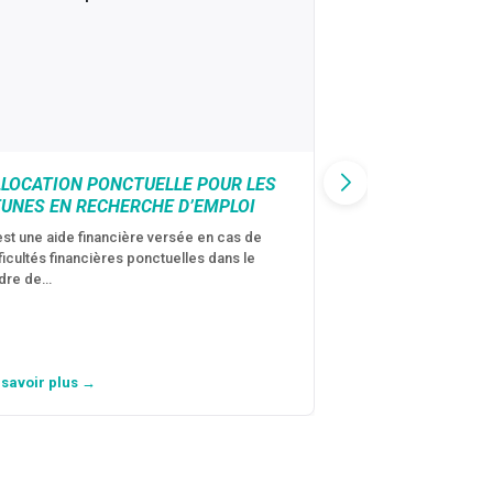
LLOCATION PONCTUELLE POUR LES
CAF : AIDE D’U
EUNES EN RECHERCHE D’EMPLOI
VICTIMES DE V
CONJUGALES
est une aide financière versée en cas de
fficultés financières ponctuelles dans le
C’est une aide fina
dre de…
violences conjugal
personne avec…
 savoir plus →
En savoir plus →