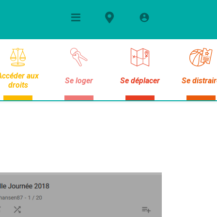
Accéder aux
Se loger
Se déplacer
Se distrai
droits