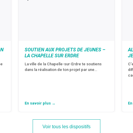
ON
SOUTIEN AUX PROJETS DE JEUNES –
A
LA CHAPELLE SUR ERDRE
J
se
La ville de la Chapelle-sur-Erdre te soutiens
C’
dans la réalisation de ton projet par une…
di
ca
En savoir plus →
En
Voir tous les dispositifs