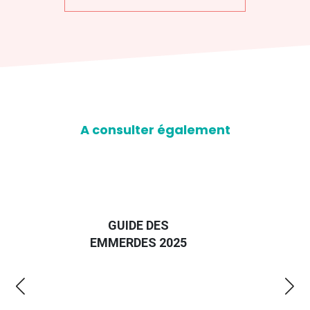
A consulter également
D
GUIDE DES
EURO
EMMERDES 2025
LA 