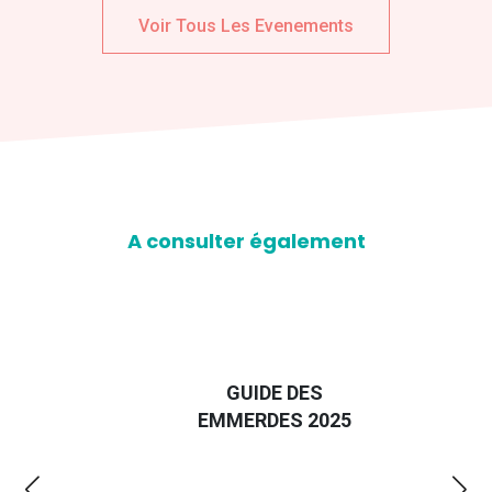
Voir Tous Les Evenements
A consulter également
D
GUIDE DES
EURO
EMMERDES 2025
LA 