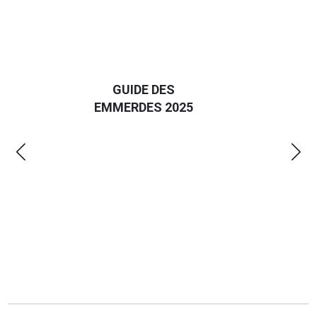
D
GUIDE DES
EURO
EMMERDES 2025
LA 