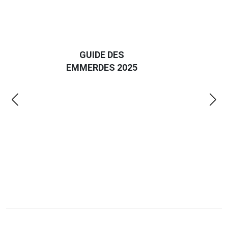
D
GUIDE DES
EURO
EMMERDES 2025
LA 