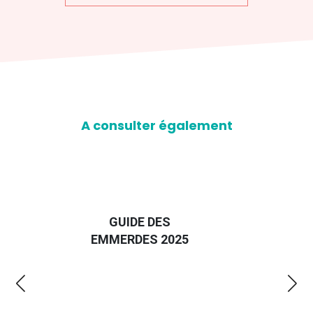
A consulter également
D
GUIDE DES
EURO
EMMERDES 2025
LA 