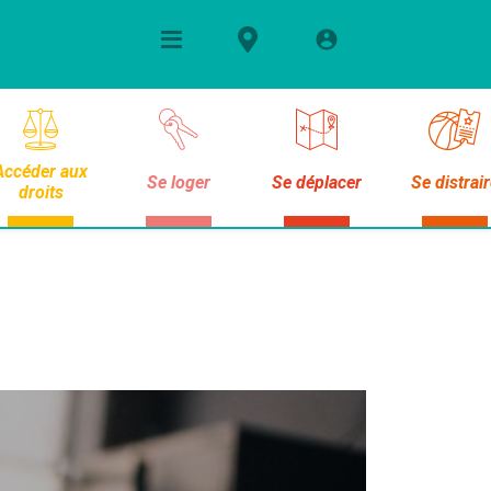
Accéder aux
Se loger
Se déplacer
Se distrai
droits