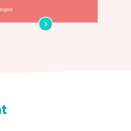
Angers
t