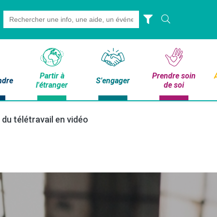
Search
for:
Partir à
Prendre soin
ndre
S'engager
l'étranger
de soi
du télétravail en vidéo