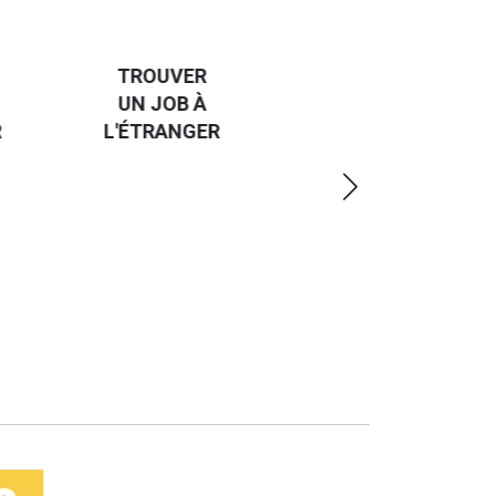
HANDI-
CAP SUR
ER
L'EUROPE
OPPORTUNITY
 À
ET UN
FINDER
GER
PEU
EURODESK
PLUS
LOIN