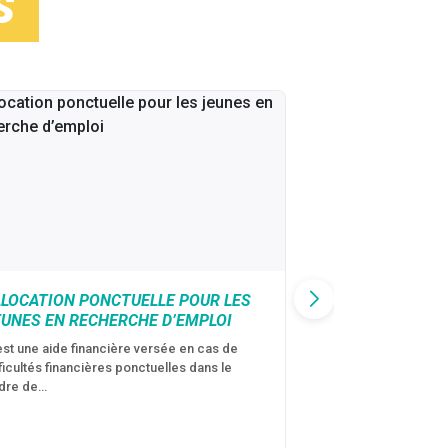
S
LLOCATION PONCTUELLE POUR LES
CAF : AIDE D’U
EUNES EN RECHERCHE D’EMPLOI
VICTIMES DE V
CONJUGALES
est une aide financière versée en cas de
fficultés financières ponctuelles dans le
C’est une aide fina
dre de…
violences conjugal
personne avec…