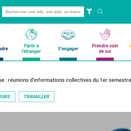
Search
for:
Partir à
Prendre soin
ndre
S'engager
l'étranger
de soi
ue : réunions d’informations collectives du 1er semestr
OURS
TRAVAILLER