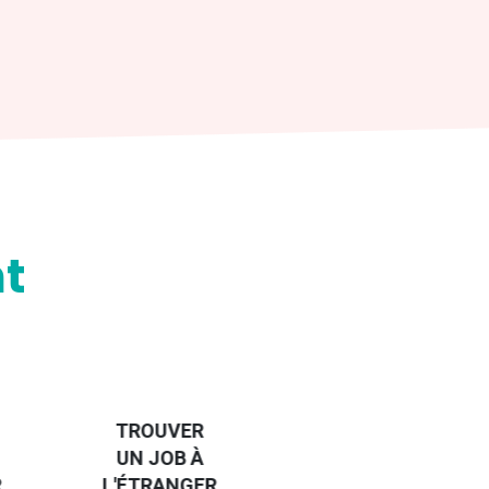
t
HANDI-
CAP SUR
TROUVER
L'EUROPE
UN JOB À
ET UN
R
L'ÉTRANGER
PEU