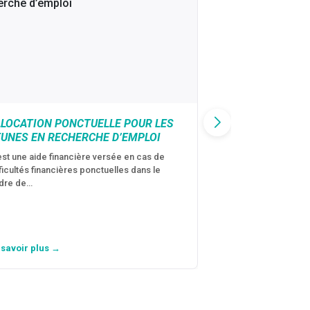
LLOCATION PONCTUELLE POUR LES
CAF : AIDE D’U
EUNES EN RECHERCHE D’EMPLOI
VICTIMES DE V
CONJUGALES
est une aide financière versée en cas de
fficultés financières ponctuelles dans le
C’est une aide fina
dre de…
violences conjugal
personne avec…
 savoir plus →
En savoir plus →