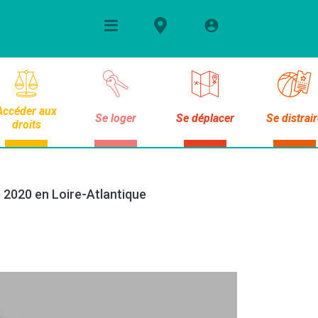
Accéder aux
Se loger
Se déplacer
Se distrai
droits
e 2020 en Loire-Atlantique