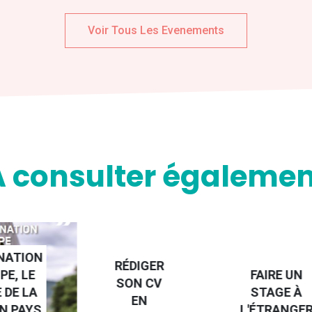
Voir Tous Les Evenements
A consulter égalemen
NATION
RÉDIGER
PE, LE
FAIRE UN
SON CV
 DE LA
STAGE À
EN
N PAYS
L'ÉTRANGE