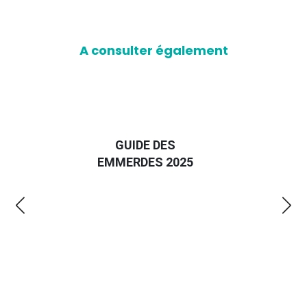
A consulter également
D
GUIDE DES
EURO
EMMERDES 2025
LA 