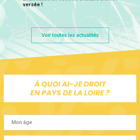
versée !
Voir toutes les actualités
À QUOI AI-JE DROIT
EN PAYS DE LA LOIRE ?