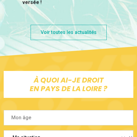
versée !
Voir toutes les actualités
À QUOI AI-JE DROIT
EN PAYS DE LA LOIRE ?