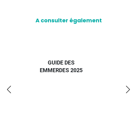
A consulter également
D
GUIDE DES
EURO
EMMERDES 2025
LA 