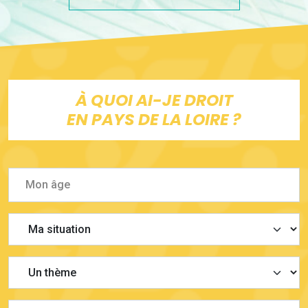
À QUOI AI-JE DROIT
EN PAYS DE LA LOIRE ?