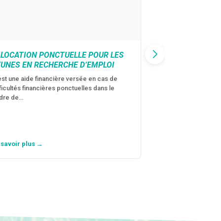
LLOCATION PONCTUELLE POUR LES
CAF : AIDE D’U
EUNES EN RECHERCHE D’EMPLOI
VICTIMES DE V
CONJUGALES
est une aide financière versée en cas de
fficultés financières ponctuelles dans le
C’est une aide fina
dre de…
violences conjugal
personne avec…
 savoir plus →
En savoir plus →