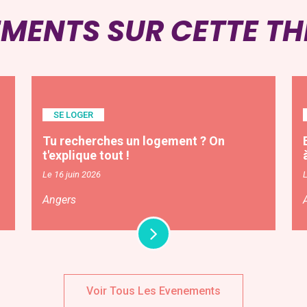
EMENTS SUR CETTE T
SE LOGER
Tu recherches un logement ? On
t'explique tout !
Le 16 juin 2026
Angers
Voir Tous Les Evenements