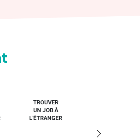
t
HANDI-
CAP SUR
TROUVER
L'EUROPE
UN JOB À
ET UN
R
L'ÉTRANGER
PEU
PLUS
LOIN