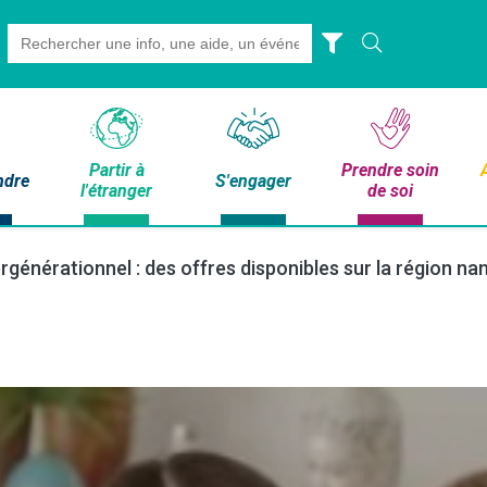
Search
for:
Partir à
Prendre soin
ndre
S'engager
l'étranger
de soi
générationnel : des offres disponibles sur la région na